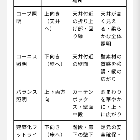
場所
コーブ照
上向き
天井付近
天井が高
明
（天井
の折り上
く見え
へ）
げ部・回
る・柔ら
り縁
かな全体
照明
コーニス
下向き
天井付近
壁素材の
照明
（壁へ）
の壁面
質感を強
調・縦の
広がり
バランス
上下両方
カーテン
窓まわり
照明
向
ボック
を華やか
ス・壁面
に・上下
中段
に広がり
建築化フ
下向き
階段・廊
足元の安
ットライ
（床へ）
下の壁下
全確保・